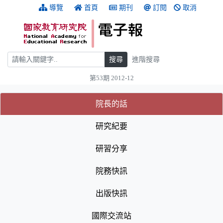
跳到主要內容
:::
導覽
首頁
期刊
訂閱
取消
搜尋
搜尋
進階搜尋
第53期 2012-12
:::
(目前選取的頁籤)
(目前選取的頁籤)
院長的話
研究紀要
研習分享
院務快訊
出版快訊
國際交流站