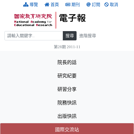
跳到主要內容
:::
導覽
首頁
期刊
訂閱
取消
搜尋
搜尋
進階搜尋
第28期 2011-11
:::
院長的話
研究紀要
研習分享
院務快訊
出版快訊
(目前選取的頁籤)
(目前選取的頁籤)
國際交流站