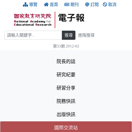
跳到主要內容
:::
導覽
首頁
期刊
訂閱
取消
搜尋
搜尋
進階搜尋
第33期 2012-02
:::
院長的話
研究紀要
研習分享
院務快訊
出版快訊
(目前選取的頁籤)
(目前選取的頁籤)
國際交流站