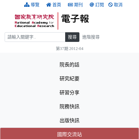
跳到主要內容
:::
導覽
首頁
期刊
訂閱
取消
搜尋
搜尋
進階搜尋
第37期 2012-04
:::
院長的話
研究紀要
研習分享
院務快訊
出版快訊
(目前選取的頁籤)
(目前選取的頁籤)
國際交流站