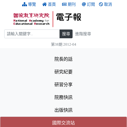
跳到主要內容
:::
導覽
首頁
期刊
訂閱
取消
搜尋
搜尋
進階搜尋
第38期 2012-04
:::
院長的話
研究紀要
研習分享
院務快訊
出版快訊
(目前選取的頁籤)
(目前選取的頁籤)
國際交流站