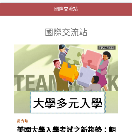
(目前選取的頁籤)
(目前選取的頁籤)
國際交流站
國際交流站
劉秀曦
美國大學入學考試之新趨勢：朝