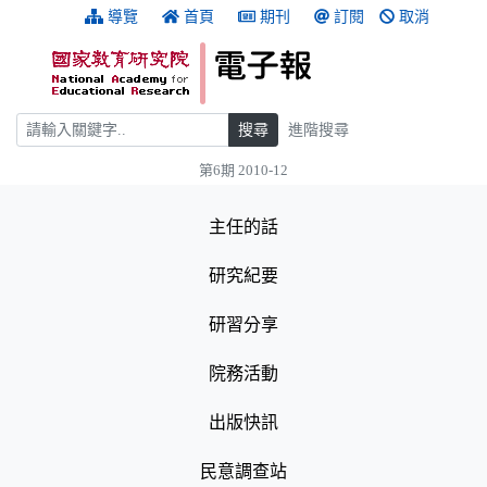
跳到主要內容
:::
導覽
首頁
期刊
訂閱
取消
搜尋
搜尋
進階搜尋
第6期 2010-12
:::
主任的話
研究紀要
研習分享
院務活動
出版快訊
民意調查站