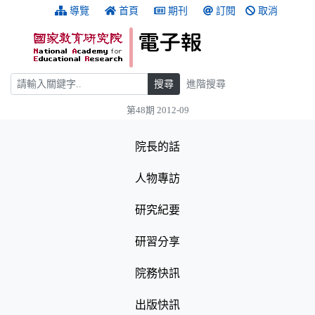
跳到主要內容
:::
導覽
首頁
期刊
訂閱
取消
搜尋
搜尋
進階搜尋
第48期 2012-09
:::
院長的話
人物專訪
研究紀要
研習分享
院務快訊
出版快訊