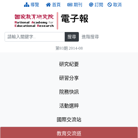
跳到主要內容
:::
導覽
首頁
期刊
訂閱
取消
搜尋
搜尋
進階搜尋
第93期 2014-08
:::
研究紀要
研習分享
院務快訊
活動選粹
國際交流站
(目前選取的頁籤)
(目前選取的頁籤)
教育交流道