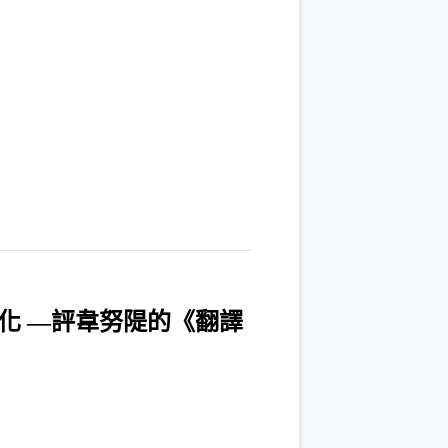
化 —評韋努隄的《翻譯