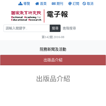
跳到主要內容
:::
導覽
首頁
期刊
訂閱
取消
搜尋
搜尋
進階搜尋
第142期 2016-08
:::
院務新聞及活動
(目前選取的頁籤)
(目前選取的頁籤)
出版品介紹
出版品介紹