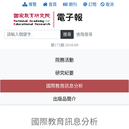
跳到主要內容
:::
導覽
首頁
期刊
訂閱
取消
搜尋
搜尋
進階搜尋
第175期 2018-09
:::
院務活動
研究紀要
(目前選取的頁籤)
(目前選取的頁籤)
國際教育訊息分析
出版品簡介
國際教育訊息分析