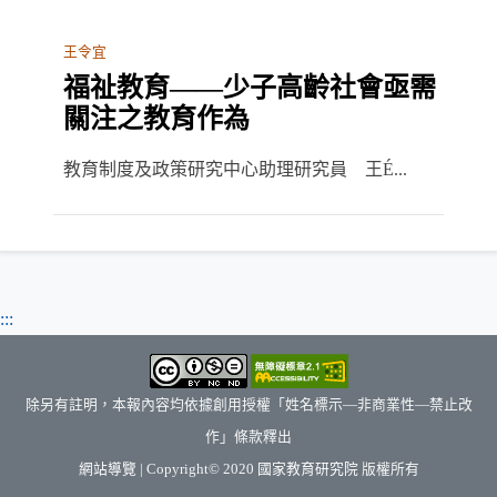
王令宜
福祉教育——少子高齡社會亟需
關注之教育作為
教育制度及政策研究中心助理研究員 王É...
:::
除另有註明，本報內容均依據創用授權「姓名標示—非商業性—禁止改
作」條款釋出
（另開新視窗）
網站導覽
| Copyright© 2020
國家教育研究院
版權所有