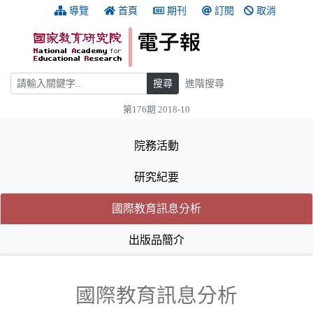
跳到主要內容
:::
導覽
首頁
期刊
訂閱
取消
搜尋
搜尋
進階搜尋
第176期 2018-10
:::
院務活動
研究紀要
(目前選取的頁籤)
(目前選取的頁籤)
國際教育訊息分析
出版品簡介
國際教育訊息分析