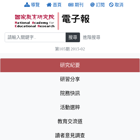
跳到主要內容
:::
導覽
首頁
期刊
訂閱
取消
搜尋
搜尋
進階搜尋
第105期 2015-02
:::
(目前選取的頁籤)
(目前選取的頁籤)
研究紀要
研習分享
院務快訊
活動選粹
教育交流道
讀者意見調查