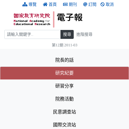
跳到主要內容
:::
導覽
首頁
期刊
訂閱
取消
搜尋
搜尋
進階搜尋
第12期 2011-03
:::
院長的話
(目前選取的頁籤)
(目前選取的頁籤)
研究紀要
研習分享
院務活動
民意調查站
國際交流站