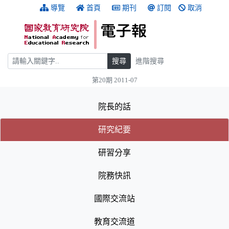
跳到主要內容
:::
導覽
首頁
期刊
訂閱
取消
搜尋
搜尋
進階搜尋
第20期 2011-07
:::
院長的話
(目前選取的頁籤)
(目前選取的頁籤)
研究紀要
研習分享
院務快訊
國際交流站
教育交流道