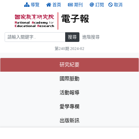
跳到主要內容
:::
導覽
首頁
期刊
訂閱
取消
搜尋
搜尋
進階搜尋
第240期 2024-02
:::
(目前選取的頁籤)
(目前選取的頁籤)
研究紀要
國際脈動
活動報導
愛學專欄
出版新訊