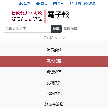
跳到主要內容
:::
導覽
首頁
期刊
訂閱
取消
搜尋
搜尋
進階搜尋
第54期 2012-12
:::
院長的話
(目前選取的頁籤)
(目前選取的頁籤)
研究紀要
研習分享
院務快訊
出版快訊
教育交流道