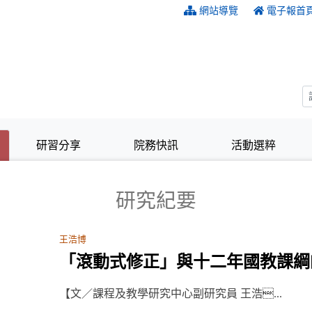
:::
網站導覽
電子報首
目前選取的頁籤)
目前選取的頁籤)
研習分享
院務快訊
活動選粹
研究紀要
王浩博
「滾動式修正」與十二年國教課綱
【文／課程及教學研究中心副研究員 王浩...