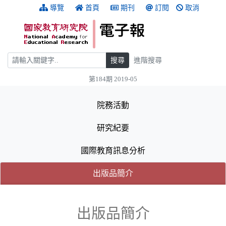
跳到主要內容
:::
導覽
首頁
期刊
訂閱
取消
搜尋
搜尋
進階搜尋
第184期 2019-05
:::
院務活動
研究紀要
國際教育訊息分析
(目前選取的頁籤)
(目前選取的頁籤)
出版品簡介
出版品簡介