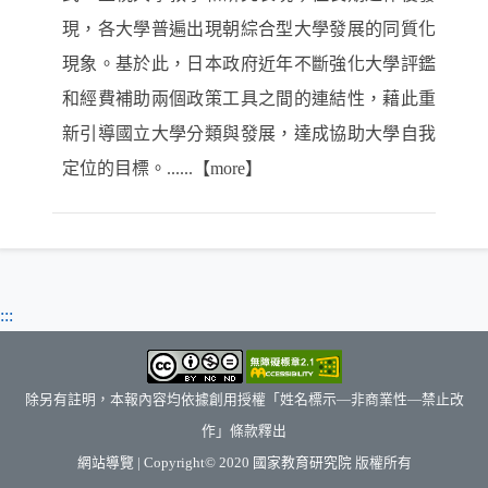
現，各大學普遍出現朝綜合型大學發展的同質化
現象。基於此，日本政府近年不斷強化大學評鑑
和經費補助兩個政策工具之間的連結性，藉此重
新引導國立大學分類與發展，達成協助大學自我
定位的目標。......【more】
:::
除另有註明，本報內容均依據創用授權「姓名標示—非商業性—禁止改
作」條款釋出
（另開新視窗）
網站導覽
| Copyright© 2020
國家教育研究院
版權所有