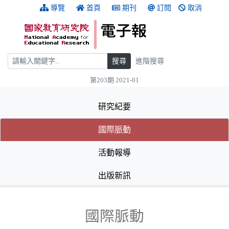
跳到主要內容
:::
導覽
首頁
期刊
訂閱
取消
搜尋
搜尋
進階搜尋
第203期 2021-01
:::
研究紀要
(目前選取的頁籤)
(目前選取的頁籤)
國際脈動
活動報導
出版新訊
國際脈動