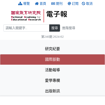
跳到主要內容
:::
導覽
首頁
期刊
訂閱
取消
搜尋
搜尋
進階搜尋
第240期 2024-02
:::
研究紀要
(目前選取的頁籤)
(目前選取的頁籤)
國際脈動
活動報導
愛學專欄
出版新訊