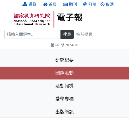
跳到主要內容
:::
導覽
首頁
期刊
訂閱
取消
搜尋
搜尋
進階搜尋
第248期 2024-10
:::
研究紀要
(目前選取的頁籤)
(目前選取的頁籤)
國際脈動
活動報導
愛學專欄
出版新訊