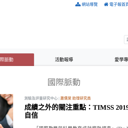
:::
網站導覽
電子報首
(目前選取的頁籤)
(目前選取的頁籤)
際脈動
活動報導
愛學
國際脈動
測驗及評量研究中心 |
蕭儒棠 助理研究員
成績之外的關注重點：TIMSS 2
自信