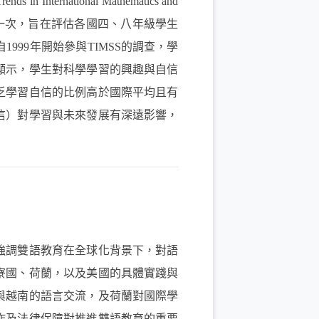
rnational Mathematics and
每四年舉行一次，旨在評估各國四、八年級學生
999年開始參與TIMSS的調查，學
顯示，學生對科學學習的興趣與自信
乏學習自信的比例高於國際平均且有
信）對學習與未來發展有深遠影響，
調雙語教育在全球化背景下，對語
寮國、荷蘭，以及美國的具體實踐與
與越南的語言交流，及荷蘭對國際學
作及法律保障對推進雙語教育的重要