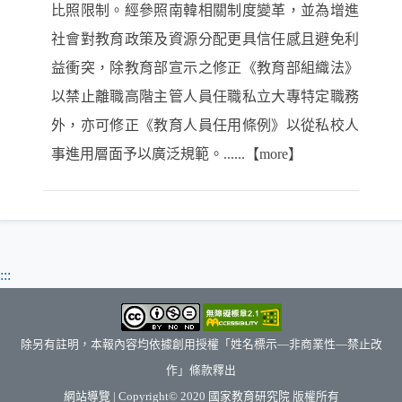
比照限制。經參照南韓相關制度變革，並為增進
社會對教育政策及資源分配更具信任感且避免利
益衝突，除教育部宣示之修正《教育部組織法》
以禁止離職高階主管人員任職私立大專特定職務
外，亦可修正《教育人員任用條例》以從私校人
事進用層面予以廣泛規範。......【more】
:::
除另有註明，本報內容均依據創用授權「姓名標示—非商業性—禁止改
作」條款釋出
（另開新視窗）
網站導覽
| Copyright© 2020
國家教育研究院
版權所有