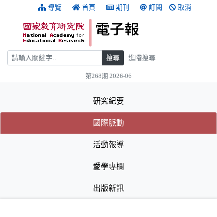
跳到主要內容
:::
導覽
首頁
期刊
訂閱
取消
搜尋
搜尋
進階搜尋
第268期 2026-06
:::
研究紀要
(目前選取的頁籤)
(目前選取的頁籤)
國際脈動
活動報導
愛學專欄
出版新訊