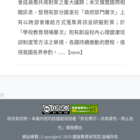
會成員需共商對策之重大議題；本文匯整國際相
關訊息，發現有部分國家在「政府部門層次」上
有以跨部會連結方式蒐集資訊並研擬對策；於
「學校教育現場層次」則有創設校內心理健康培
訓制度等方法之舉措，各國持續推動的歷程，值
得我國各界參酌。......【more】
:::
除另有註明，本報內容均依據創用授權「姓名標示—非商業性—禁止改
作」條款釋出
（另開新視窗）
網站導覽
| Copyright© 2020
國家教育研究院
版權所有