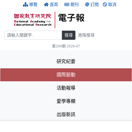
跳到主要內容
:::
導覽
首頁
期刊
訂閱
取消
搜尋
搜尋
進階搜尋
第269期 2026-07
:::
研究紀要
(目前選取的頁籤)
(目前選取的頁籤)
國際脈動
活動報導
愛學專欄
出版新訊