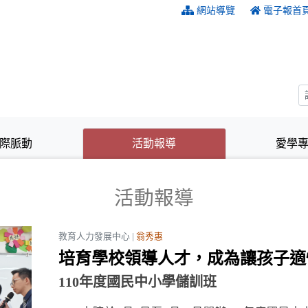
:::
網站導覽
電子報首
(目前選取的頁籤)
(目前選取的頁籤)
際脈動
活動報導
愛學
活動報導
教育人力發展中心 |
翁秀惠
培育學校領導人才，成為讓孩子適
110年度國民中小學儲訓班