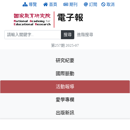
跳到主要內容
:::
導覽
首頁
期刊
訂閱
取消
搜尋
搜尋
進階搜尋
第257期 2025-07
:::
研究紀要
國際脈動
(目前選取的頁籤)
(目前選取的頁籤)
活動報導
愛學專欄
出版新訊