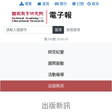
跳到主要內容
:::
導覽
首頁
期刊
訂閱
取消
搜尋
搜尋
進階搜尋
第200期 2020-10
:::
研究紀要
國際脈動
活動報導
(目前選取的頁籤)
(目前選取的頁籤)
出版新訊
出版新訊