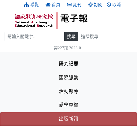
跳到主要內容
:::
導覽
首頁
期刊
訂閱
取消
搜尋
搜尋
進階搜尋
第227期 2023-01
:::
研究紀要
國際脈動
活動報導
愛學專欄
(目前選取的頁籤)
(目前選取的頁籤)
出版新訊