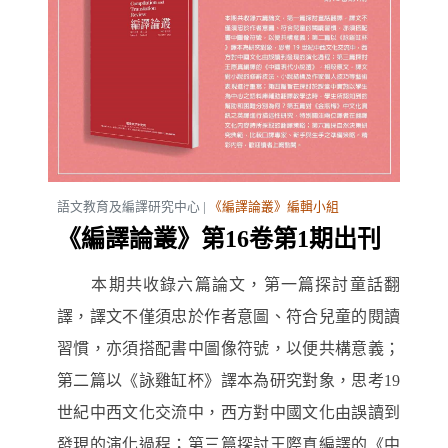
語文教育及編譯研究中心 |
《編譯論叢》編輯小組
《編譯論叢》第16卷第1期出刊
本期共收錄六篇論文，第一篇探討童話翻
譯，譯文不僅須忠於作者意圖、符合兒童的閱讀
習慣，亦須搭配書中圖像符號，以便共構意義；
第二篇以《詠雞缸杯》譯本為研究對象，思考19
世紀中西文化交流中，西方對中國文化由誤讀到
發現的演化過程；第三篇探討王際真編譯的《中