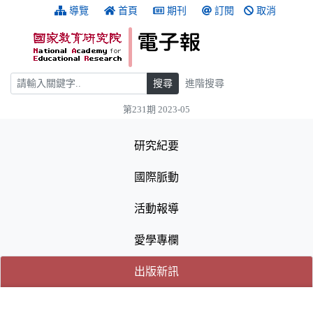
跳到主要內容
:::
導覽
首頁
期刊
訂閱
取消
搜尋
搜尋
進階搜尋
第231期 2023-05
:::
研究紀要
國際脈動
活動報導
愛學專欄
(目前選取的頁籤)
(目前選取的頁籤)
出版新訊