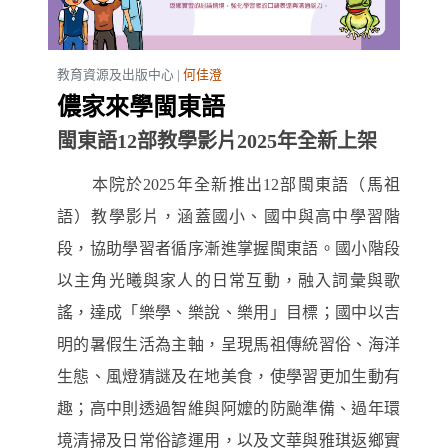
教育資源及出版中心 |
何佳澄
儂家來學閩東語
閩東語12部教學影片2025年全新上架
本院於2025年全新推出12部閩東語（馬祖
語）教學影片，涵蓋國小、國中與高中學習階
段，協助學習者循序漸進掌握閩東語。國小階段
以主角光曦與家人的日常互動，融入詞彙與歌
謠，達成「樂學、樂說、樂用」目標；國中以吉
明的暑假生活為主軸，呈現馬祖傳統習俗、海洋
生態、風燈猜謎及在地美食，使學習更加生動有
趣；高中則透過智維與阿嬤的防颱準備、過年環
境清掃及日常俗諺運用，以及文華與雅琪返鄉實