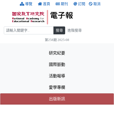
跳到主要內容
:::
導覽
首頁
期刊
訂閱
取消
搜尋
搜尋
進階搜尋
第258期 2025-08
:::
研究紀要
國際脈動
活動報導
愛學專欄
(目前選取的頁籤)
(目前選取的頁籤)
出版新訊