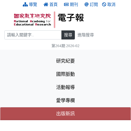
跳到主要內容
:::
導覽
首頁
期刊
訂閱
取消
搜尋
搜尋
進階搜尋
第264期 2026-02
:::
研究紀要
國際脈動
活動報導
愛學專欄
(目前選取的頁籤)
(目前選取的頁籤)
出版新訊