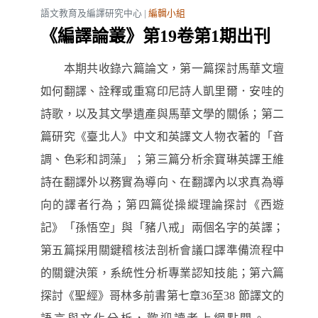
語文教育及編譯研究中心 |
編輯小組
《編譯論叢》第19卷第1期出刊
本期共收錄六篇論文，第一篇探討馬華文壇
如何翻譯、詮釋或重寫印尼詩人凱里爾．安哇的
詩歌，以及其文學遺產與馬華文學的關係；第二
篇研究《臺北人》中文和英譯文人物衣著的「音
調、色彩和詞藻」；第三篇分析余寶琳英譯王維
詩在翻譯外以務實為導向、在翻譯內以求真為導
向的譯者行為；第四篇從操縱理論探討《西遊
記》「孫悟空」與「豬八戒」兩個名字的英譯；
第五篇採用關鍵稽核法剖析會議口譯準備流程中
的關鍵決策，系統性分析專業認知技能；第六篇
探討《聖經》哥林多前書第七章36至38 節譯文的