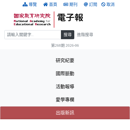
跳到主要內容
:::
導覽
首頁
期刊
訂閱
取消
搜尋
搜尋
進階搜尋
第268期 2026-06
:::
研究紀要
國際脈動
活動報導
愛學專欄
(目前選取的頁籤)
(目前選取的頁籤)
出版新訊