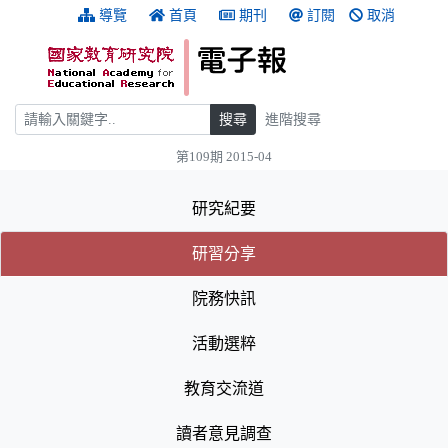
跳到主要內容
:::
導覽
首頁
期刊
訂閱
取消
搜尋
搜尋
進階搜尋
第109期 2015-04
:::
研究紀要
(目前選取的頁籤)
(目前選取的頁籤)
研習分享
院務快訊
活動選粹
教育交流道
讀者意見調查