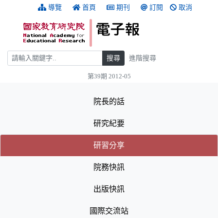
跳到主要內容
:::
導覽
首頁
期刊
訂閱
取消
搜尋
搜尋
進階搜尋
第39期 2012-05
:::
院長的話
研究紀要
(目前選取的頁籤)
(目前選取的頁籤)
研習分享
院務快訊
出版快訊
國際交流站