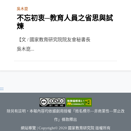
吳木崑
不忘初衷─教育人員之省思與試
煉
【文 / 國家教育研究院院友會秘書長
吳木崑...
:::
除另有註明，本報內容均依據創用授權「姓名標示—非商業性—禁止改
作」條款釋出
（另開新視窗）
網站導覽
| Copyright© 2020
國家教育研究院
版權所有