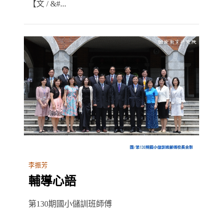
【文 / &#...
李振芳
輔導心語
第130期國小儲訓班師傅