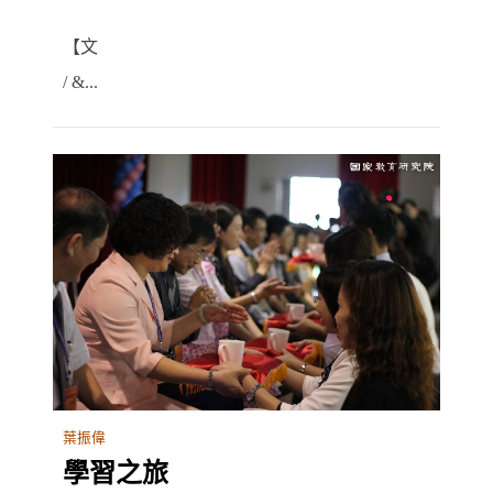
【文
/ &...
葉振偉
學習之旅