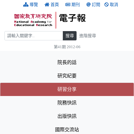
跳到主要內容
:::
導覽
首頁
期刊
訂閱
取消
搜尋
搜尋
進階搜尋
第41期 2012-06
:::
院長的話
研究紀要
(目前選取的頁籤)
(目前選取的頁籤)
研習分享
院務快訊
出版快訊
國際交流站