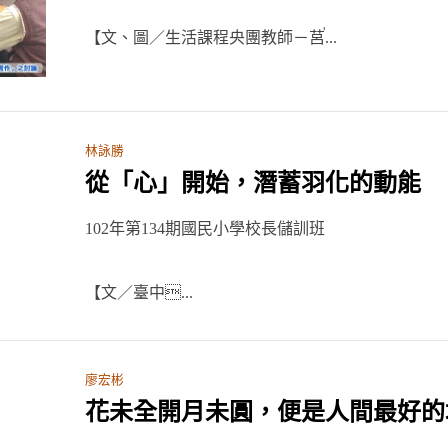
【文、圖／生活課程央團教師－莒ࠠ...
林詠勝
從「心」開始，潛蓄羽化的動能
102年第134期國民小學校長儲訓班
【文／臺中...
廖宏彬
花未全開月未圓，便是人間最好的