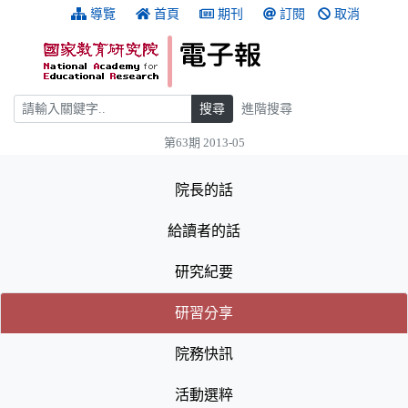
跳到主要內容
:::
導覽
首頁
期刊
訂閱
取消
搜尋
搜尋
進階搜尋
第63期 2013-05
:::
院長的話
給讀者的話
研究紀要
(目前選取的頁籤)
(目前選取的頁籤)
研習分享
院務快訊
活動選粹