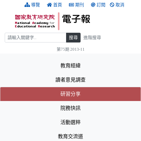
跳到主要內容
:::
導覽
首頁
期刊
訂閱
取消
搜尋
搜尋
進階搜尋
第75期 2013-11
:::
教育經緯
讀者意見調查
(目前選取的頁籤)
(目前選取的頁籤)
研習分享
院務快訊
活動選粹
教育交流道