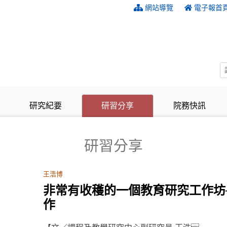
:::
網站導覽
電子報首
(目前選取的頁籤)
(目前選取的頁籤)
研究紀要
研習分享
院務快訊
研習分享
王浩博
非常有收穫的一個教育研究工作坊
作