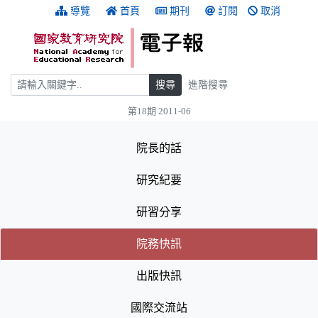
跳到主要內容
:::
導覽
首頁
期刊
訂閱
取消
搜尋
搜尋
進階搜尋
第18期 2011-06
:::
院長的話
研究紀要
研習分享
(目前選取的頁籤)
(目前選取的頁籤)
院務快訊
出版快訊
國際交流站