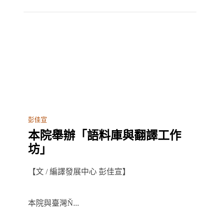
彭佳宣
本院舉辦「語料庫與翻譯工作
坊」
【文 / 編譯發展中心 彭佳宣】
本院與臺灣Ň...