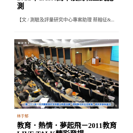
測
【文 / 測驗及評量研究中心專案助理 蔡翰征&...
林于郁
教育．熱情．夢起飛－2011教育