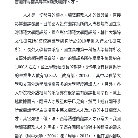
書翻譯等需具專業知識的翻譯人才。
人才是一切發展的根本，翻譯服務人才的質與量，直接
影響翻譯發展。目前國內設有翻譯系所的大專校院為國立臺
灣師範大學翻譯所、國立彰化師範大學翻譯所、輔仁大學跨
文化研究所
(
該校翻譯學研究所於
2010
年併入跨文化研究
所）、長榮大學翻譯系所、國立高雄第一科技大學翻譯所及
文藻外語學院翻譯系所，每年的翻譯系所在學學生總數約在
1,000
人左右，並呈現微幅成長的趨勢，近
5
年所有翻譯系所
的畢業生人數有
1,082
人（教育部，
2012
），其中以長榮大
學和文藻外語學院培育最多的大學程度翻譯人才。另外，各
大學院校外語相關的系所亦有很多設有翻譯相關學程。就上
述數據而言，翻譯人才數量似乎已足夠，然而上述各翻譯系
所或翻譯學程主要培育中英文翻譯人才及少數的中日翻譯人
才，其它如德、俄、法、西等語種的翻譯人才非常少。我國
對翻譯服務人才的需求，雖然在國際交流對中英翻譯的需求
最多（周中天等，
2004
；陳子瑋等，
2012
），但在國內卻以