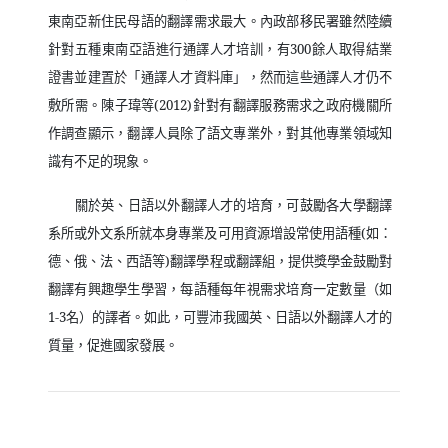
東南亞新住民母語的翻譯需求最大。內政部移民署雖然陸續
針對五種東南亞語進行通譯人才培訓，有
300
餘人取得結業
證書並建置於「通譯人才資料庫」，然而這些通譯人才仍不
敷所需。陳子瑋等
(2012)
針對有翻譯服務需求之政府機關所
作調查顯示，翻譯人員除了語文專業外，對其他專業領域知
識有不足的現象。
關於英、日語以外翻譯人才的培育，可鼓勵各大學翻譯
系所或外文系所就本身專業及可用資源增設常使用語種
(
如：
德、俄、法、西語等
)
翻譯學程或翻譯組，提供獎學金鼓勵對
翻譯有興趣學生學習，每語種每年視需求培育一定數量（如
1-3
名）的譯者。如此，可豐沛我國英、日語以外翻譯人才的
質量，促進國家發展。