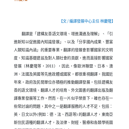
【文
/
編譯發展中心主任 林慶隆】
翻譯是「建構友善語文環境、增進溝通及理解」、「引
進新知以促進國內知識發展」、以及「分享國內成果、豐富
人類知識內涵」的重要專業。翻譯的發展會影響國家的文明
度、知識基礎建設及對人類社會的貢獻，進而直接影響國家
發展（林慶隆等，
2011
），因此，像歐洲聯盟、日本、澳
洲、法國及英國等先進政體或國家，都很重視翻譯。我國近
年來，政府及民間單位亦積極的推動翻譯發展，包括建構友
善的語文環境、翻譯人才的培育、外文圖書的翻譯出版及翻
譯專業發展等工作。然而，在一片似乎榮景下，確也存在一
些常討論的問題，其中之一是翻譯服務的人才不足，包括：
英、日文以外
(
例如：德、法、西語等
)
的翻譯人才，東南亞
新住民語種的翻譯人才，及法律、財經、醫療和各類學術圖