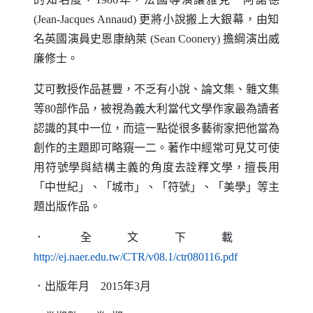
(Jean-Jacques Annaud)
更將小說搬上大銀幕，由知
名英國演員史恩康納萊
(Sean Coonery)
擔綱演出威
廉修士。
艾可教授作品甚豐，不乏有小說、論文集、雜文集
等
80
部作品，被視為義大利當代文學作家最為讀者
認識的其中一位，而這一點從很多藝術家把他當為
創作的主題即可略窺一二。著作中經常可見艾可使
用符號學與結構主義的角度去詮釋文學，擅長用
「中世紀」、「城市」、「符號」、「美學」等主
題出版作品。
．全文下載
（另開新視窗
http://ej.naer.edu.tw/CTR/v08.1/ctr080116.pdf
．出版年月
2015
年
3
月