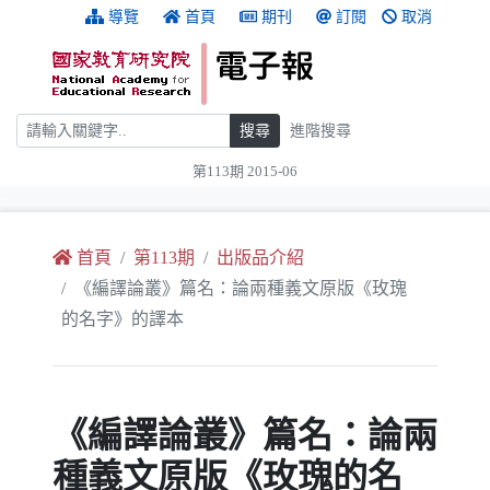
跳到主要內容
:::
導覽
首頁
期刊
訂閱
取消
搜尋
搜尋
進階搜尋
第113期 2015-06
:::
首頁
第113期
出版品介紹
《編譯論叢》篇名：論兩種義文原版《玫瑰
的名字》的譯本
《編譯論叢》篇名：論兩
種義文原版《玫瑰的名