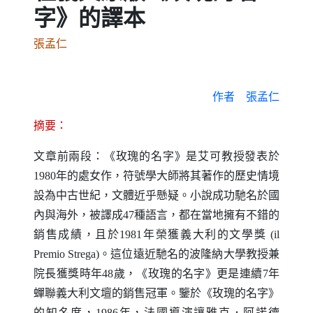
字》的譯本
張孟仁
作者
張孟仁
摘要：
文章前兩段：《玫瑰的名字》是艾可教授發表於
1980
年的處女作，符號學大師將其著作的歷史情境
設為中古世紀，文體近乎懸疑。小說成功馳名於國
內與海外，被譯成
47
種語言，都在當地擁有不錯的
銷售成績，且於
1981
年榮獲義大利的文學獎
(il
Premio Strega)
。這位遠近馳名的波隆納大學教授兼
院長獲獎時年
48
歲，《玫瑰的名字》更是連續
7
年
蟬聯義大利文壇的銷售冠軍。鑒於《玫瑰的名字》
的知名度，
1986
年，法國導演讓雅克．阿諾德