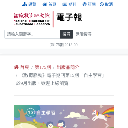
跳到主要內容
:::
導覽
首頁
期刊
訂閱
取消
搜尋
搜尋
進階搜尋
第175期 2018-09
:::
首頁
第175期
出版品簡介
《教育脈動》電子期刊第15期「自主學習」
於9月出版，歡迎上線瀏覽