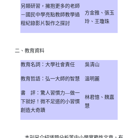
另類研習，擁抱更多的老師
方金雅、張玉
－國民中學亮點教師教學過
玲、王瓊珠
程紀錄影片製作之探討
二、教育資料
教育名詞：大學社會責任
吳清山
教育哲語：弘一大師的智慧
溫明麗
書
評：驚人習慣力—做一
林君憶、魏嘉
下就好！微不足道的小習慣
慧
創造大奇蹟
本刊另介紹議題分析等中小學實務性文章，有