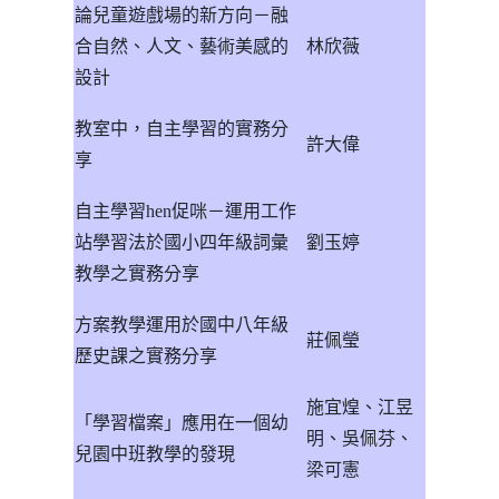
論兒童遊戲場的新方向－融
合自然、人文、藝術美感的
林欣薇
設計
教室中，自主學習的實務分
許大偉
享
自主學習
hen
促咪－運用工作
站學習法於國小四年級詞彙
劉玉婷
教學之實務分享
方案教學運用於國中八年級
莊佩瑩
歷史課之實務分享
施宜煌、江昱
「學習檔案」應用在一個幼
明、吳佩芬、
兒園中班教學的發現
梁可憲