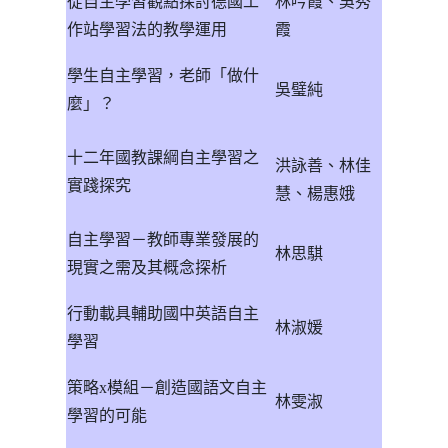
從自主學習觀點探討德國工
林吟霞、吳秀
作站學習法的教學運用
霞
學生自主學習，老師「做什
吳璧純
麼」？
十二年國教課綱自主學習之
洪詠善、林佳
實踐探究
慧、楊惠娥
自主學習－教師專業發展的
林思騏
現實之需及其概念探析
行動載具輔助國中英語自主
林淑媛
學習
策略
x
模組－創造國語文自主
林雯淑
學習的可能