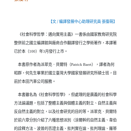
【文
/
編譯發展中心助理研究員 張復萌】
《社會科學哲學：邁向實用主義》一書係由國家教育研究院
整併前之國立編譯館與廠商合作翻譯發行之學術著作，本譯著
已於本（
100
）年
3
月發行上市。
本書原作者為派翠克．貝爾特（
Patrick Baert
），譯者為何
昭群，何先生畢業於國立臺灣大學國家發展研究所碩士班，目
前於本田汽車公司服務。
本書雖名為《社會科學哲學》，但處理的是廣義的社會科學
方法論議題，包括了整體主義與個體主義的對立、自然主義與
反自然主義的對立，以及社會研究的目的等。派翠克．貝爾特
於前六章分別介紹了六種思想派別（涂爾幹的自然主義、韋伯
的詮釋方法、波普的否證主義、批判實在論、批判理論、羅蒂