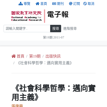
跳到主要內容
:::
導覽
首頁
期刊
訂閱
取消
搜尋
搜尋
進階搜尋
第19期 2011-07
:::
首頁
第19期
出版快訊
《社會科學哲學：邁向實用主義》
《社會科學哲學：邁向實
用主義》
張復萌