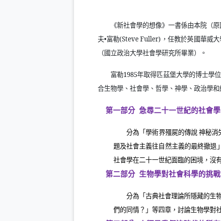
《新社會學的想像》一書係由本院（原
夫•富勒
(Steve Fuller)
，任教於英國華威大
（國立政治大學社會學研究所畢業）。
富勒
1985
年取得匹茲堡大學的博士學位
合生物學、社會學、哲學、神學、政治學和
第一部分
急尋二十一世紀的社會學
分為「學術界殭屍的傳說 神秘消
題及社會主義往自然主義的最終撤退
社會學在二十一世紀面臨的困境，沒
第二部分
生物學對社會科學的挑戰
分為「古典社會理論所隱藏的生
們的同情？」等四章，討論生物學對