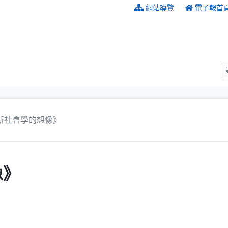
:::
網站導覽
電子報首
新社會學的想像》
像》