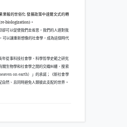
果業報的世俗化 發展政策中達爾文式的轉
(re-biologization)
。
但卻可以促使我們去省思，我們的人道對我
，可以讓重新想像的社會學，成為這個時代
長年從事科技社會學、科學哲學史範之研究
有關生物學和社會學之間的交織糾纏、搜索
heaven on earth
）」的承諾；《新社會學
配自然、且同時避免人類彼此支配的世界。