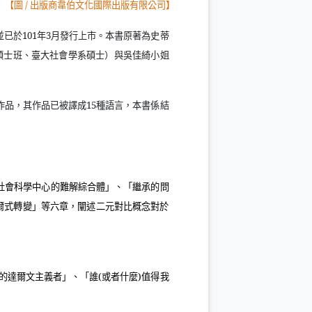
】
【圖
/
出版商韋伯文化國際出版有限公司】
並已於
101
年
3
月發行上市。本書原著為史蒂
碩士班、臺大社會學系碩士）與吳佳綺小姐
作品，其作品已被譯成
15
種語言，本書係結
社會科學中心的難解綜合體」、「繼承的問
爾式轉變」等六章，闡述二元對比概念對於
的達爾文主義者」、「誰
(
或者什麼
)
值得我