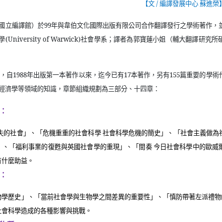
【文
/
編譯發展中心 蘇進榮
國立編譯館）於
99
年與韋伯文化國際出版有限公司合作翻譯發行之學術著作，
學
(University of Warwick)
社會學系；譯者為郭寶蓮小姐（輔大翻譯研究所
，自
1988
年出版第一本著作以來，迄今已有
17
本著作，另有
155
篇重要的學術
經濟學等領域的知識，章節組織規劃為三部分、十四章：
：
失的社會」、「危機重重的社會科學 社會科學危機的簡史」、「社會主義做為
」、「福利事業的復甦與英國社會學的重現」、「間奏 今日社會科學中的歐威
有什麼助益。
：
物學歷史」、「當前社會學與生物學之間差異的重要性」、「慎防帶著左派禮物
社會科學造成的各種影響與挑戰。