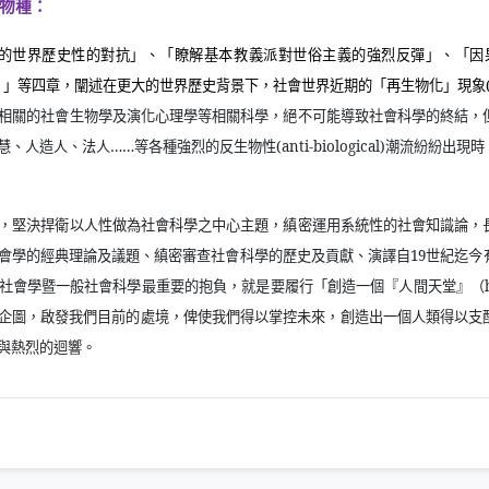
物種：
的世界歷史性的對抗」、「瞭解基本教義派對世俗主義的強烈反彈」、「因
？」等四章，闡述在更大的世界歷史背景下，社會世界近期的「再生物化」現象
相關的社會生物學及演化心理學等相關科學，絕不可能導致社會科學的終結，
慧、人造人、法人……等各種強烈的反生物性
(anti-biological)
潮流紛紛出現時
，堅決捍衛以人性做為社會科學之中心主題，縝密運用系統性的社會知識論，
會學的經典理論及議題、縝密審查社會科學的歷史及貢獻、演譯自
19
世紀迄今
社會學暨一般社會科學最重要的抱負，就是要履行「創造一個『人間天堂』（
企圖，啟發我們目前的處境，俾使我們得以掌控未來，創造出一個人類得以支
與熱烈的迴響。