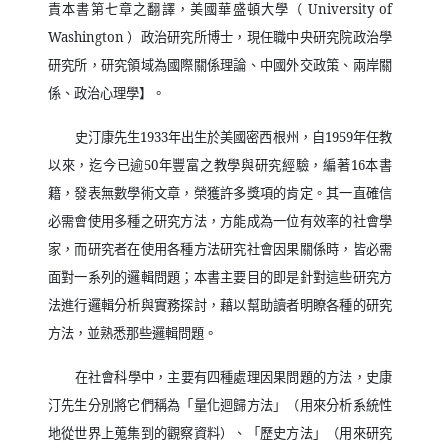
責本書第七章之翻譯，美國華盛頓大學（
University of
Washington
）政治研究所博士，現任職中央研究院政治學
研究所，研究領域為國際關係理論、中國外交政策、兩岸關
係、政治心理學】。
史汀康先生
1933
年出生於美國密西根州，自
1959
年任教
以來，迄今已逾
50
年豐富之教學與研究經驗，編著
16
本書
籍，發表無數學術文章，榮獲許多獎項的肯定。其一直確信
必需會使用多種之研究方法，方能成為一位有效率的社會學
家，而研究者在使用各種方法研究社會因果關係時，皆必需
面對一系列的邏輯問題；本書主要目的即是針對這些研究方
法進行邏輯分析與實務探討，藉以幫助讀者明瞭各種的研究
方法，並熟悉那些邏輯問題。
在社會科學中，主要有四種處理因果問題的方法，史康
汀先生分別將它們稱為「量化迴歸方法」（用來分析系統性
地從世界上蒐集到的觀察資料）、「歷史方法」（用來研究