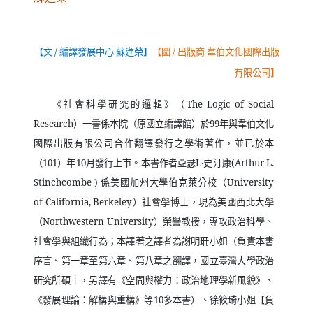
【文
/
編譯發展中心 蘇進榮】
【圖
/
出版商 韋伯文化國際出版
有限公司】
《社會科學研究的邏輯》（
The Logic of Social
Research
）一書係本院（原國立編譯館）於
99
年與韋伯文化
國際出版有限公司合作翻譯發行之學術著作，並已於本
（
101
）年
10
月發行上市。本書作者亞瑟
L
‧史汀康
(Arthur L.
Stinchcombe )
係美國加州大學伯克萊分校（
University
of California, Berkeley
）社會學博士，現為美國西北大學
（
Northwestern University
）榮譽教授，專攻政治科學、
社會學與組織行為；本譯著之譯者為謝明珊小姐（負責本書
序言、第一章至第六章、第八章之翻譯，國立臺灣大學政治
研究所碩士，另譯有《空間與權力：政治地理學新風貌》、
《發展理論：解構與重構》等
10
多本書）、徐筱琦小姐【負