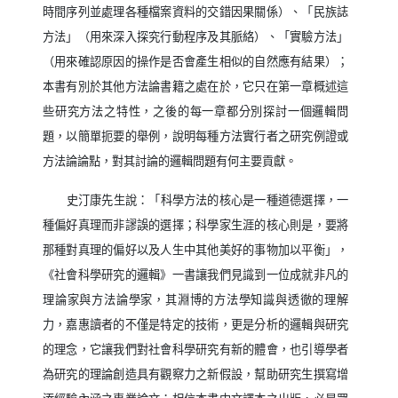
時間序列並處理各種檔案資料的交錯因果關係）、「民族誌
方法」（用來深入探究行動程序及其脈絡）、「實驗方法」
（用來確認原因的操作是否會產生相似的自然應有結果）；
本書有別於其他方法論書籍之處在於，它只在第一章概述這
些研究方法之特性，之後的每一章都分別探討一個邏輯問
題，以簡單扼要的舉例，說明每種方法實行者之研究例證或
方法論論點，對其討論的邏輯問題有何主要貢獻。
史汀康先生說：「科學方法的核心是一種道德選擇，一
種偏好真理而非謬誤的選擇；科學家生涯的核心則是，要將
那種對真理的偏好以及人生中其他美好的事物加以平衡」，
《社會科學研究的邏輯》一書讓我們見識到一位成就非凡的
理論家與方法論學家，其淵博的方法學知識與透徹的理解
力，嘉惠讀者的不僅是特定的技術，更是分析的邏輯與研究
的理念，它讓我們對社會科學研究有新的體會，也引導學者
為研究的理論創造具有觀察力之新假設，幫助研究生撰寫增