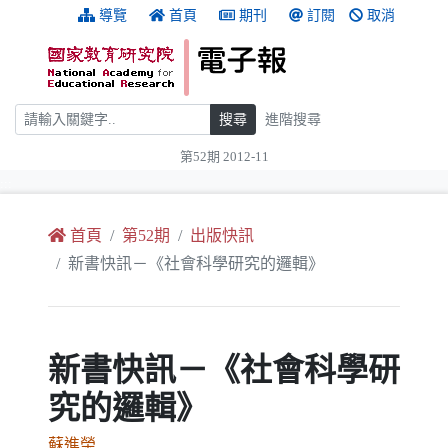
跳到主要內容
:::
導覽
首頁
期刊
訂閱
取消
搜尋
搜尋
進階搜尋
第52期 2012-11
:::
首頁
第52期
出版快訊
新書快訊－《社會科學研究的邏輯》
新書快訊－《社會科學研
究的邏輯》
蘇進榮