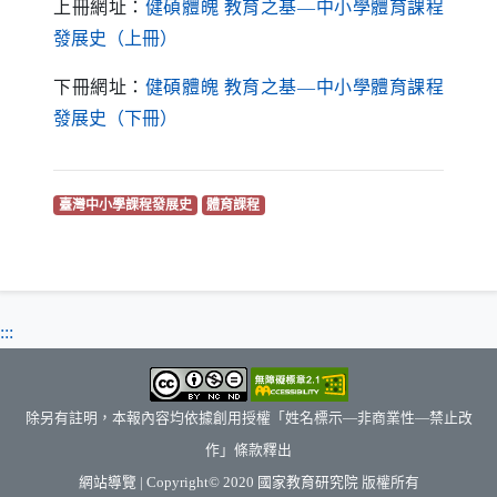
上冊網址：
健碩體魄 教育之基—中小學體育課程
（另開新視窗）
發展史（上冊）
下冊網址：
健碩體魄 教育之基—中小學體育課程
（另開新視窗）
發展史（下冊）
（另開新視窗）
（另開新視窗）
臺灣中小學課程發展史
體育課程
:::
除另有註明，本報內容均依據創用授權「姓名標示—非商業性—禁止改
作」條款釋出
（另開新視窗）
網站導覽
| Copyright© 2020
國家教育研究院
版權所有