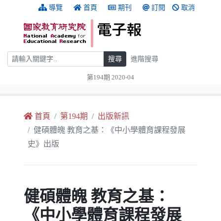
跳到主要內容
:::
導覽
首頁
期刊
訂閱
取消
搜尋
搜尋
進階搜尋
第194期 2020-04
:::
首頁
第194期
出版新訊
健碩體魄 教育之基：《中小學體育課程發展
史》出版
健碩體魄 教育之基：
《中小學體育課程發展