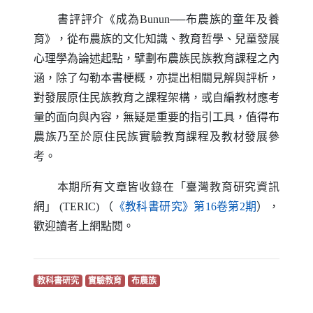
書評評介《成為
Bunun
──布農族的童年及養
育》，從布農族的文化知識、教育哲學、兒童發展
心理學為論述起點，擘劃布農族民族教育課程之內
涵，除了勾勒本書梗概，亦提出相關見解與評析，
對發展原住民族教育之課程架構，或自編教材應考
量的面向與內容，無疑是重要的指引工具，值得布
農族乃至於原住民族實驗教育課程及教材發展參
考。
本期所有文章皆收錄在「臺灣教育研究資訊
（另開新視
網」
(TERIC)
（
《教科書研究》第16卷第2期
），
歡迎讀者上網點閱。
（另開新視窗）
（另開新視窗）
（另開新視窗）
教科書研究
實驗教育
布農族