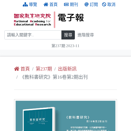
跳到主要內容
:::
導覽
首頁
期刊
訂閱
取消
搜尋
搜尋
進階搜尋
第237期 2023-11
:::
首頁
第237期
出版新訊
《教科書研究》第16卷第2期出刊