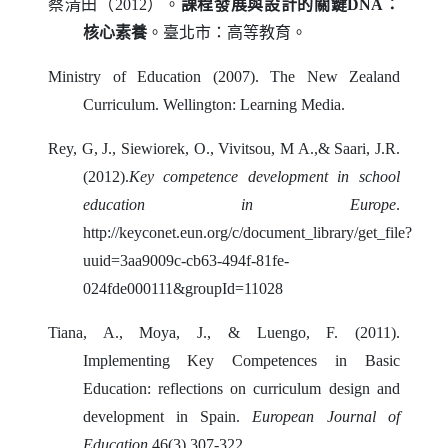
蔡清田（
2012
）。
課程發展與設計的關鍵
DNA
：
核心素養
。臺北市：高等教育。
Ministry of Education (2007). The New Zealand
Curriculum. Wellington: Learning Media.
Rey, G, J., Siewiorek, O., Vivitsou, M A.,& Saari, J.R.
(2012).
Key competence development in school
education in Europe
.
http://keyconet.eun.org/c/document_library/get_file?
uuid=3aa9009c-cb63-494f-81fe-
024fde000111&groupId=11028
Tiana, A., Moya, J., & Luengo, F. (2011).
Implementing Key Competences in Basic
Education: reflections on curriculum design and
development in Spain.
European Journal of
Education
,46(3),307-322.