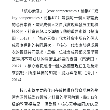
（蔡清田，
2012
）。
「核心素養」（
core competencies
，簡稱
CC
或
key competencies
，簡稱
KC
）是指每一個人都需要
的必要素養，是完成個人之自我實現與發展主動積
極公民、社會參與以及溝通互動的重要素養（蔡清
田，
2012
）。「核心素養」代表社會中所有的個人
成員應達到的共同層次，「核心」代表應該達成層
次的最低共同要求，是每一位社會成員都必須學習
獲得與不可或缺的關鍵且必要的素養（蔡清田，
2012
）。核心素養是指一個人為適應現在生活及未
來挑戰，所應具備的知識、能力與態度（指引，
2014
）。
核心素養主要的作用在於連貫各教育階段的學
習內涵與統整各領域
／
科目的學習內涵，將
1-12
年
級的學習視為是一個整體。核心素養如同
DNA
是