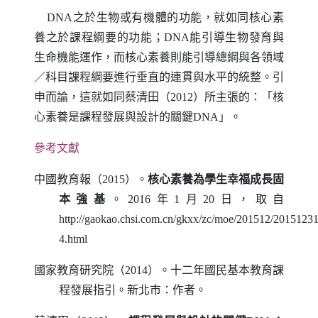
DNA
之於生物或有機體的功能，就如同核心素
養之於課程綱要的功能；
DNA
能引導生物發育與
生命機能運作，而核心素養則能引導總綱與各領域
／
科目課程綱要進行垂直的連貫與水平的統整。引
申而論，這就如同蔡清田（
2012
）所主張的：「核
心素養是課程發展與設計的關鍵
DNA
」。
參考文獻
中國教育報（
2015
）。
核心素養為學生幸福成長固
本強基
。
2016
年
1
月
20
日，取自
http://gaokao.chsi.com.cn/gkxx/zc/moe/201512/2015123
4.html
國家教育研究院（
2014
）。十二年國民基本教育課
程發展指引。新北市：作者。