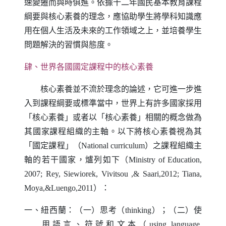
速變遷而與時俱進。依據十二年國民基本教育課程
綱要與核心素養的理念，應協助學生將學科知識應
用在個人生活及未來的工作領域之上，並培養學生
問題解決的習慣與態度。
肆、世界各國國定課程中的核心素養
核心素養並不流於理念的論述，它可進一步進
入到課程綱要或標準當中，世界上有許多國家採用
「核心素養」或者以「核心素養」相關的概念做為
其國家課程組織的主軸。以下將核心素養視為其
「國定課程」（
National curriculum
）之課程組織主
軸的若干國家，爐列如下（
Ministry of Education,
2007; Rey, Siewiorek, Vivitsou ,& Saari,2012; Tiana,
Moya,&Luengo,2011
）：
一、紐西蘭：（一）思考（
thinking
）；（二）使
用語言、符號和文本（
using language,