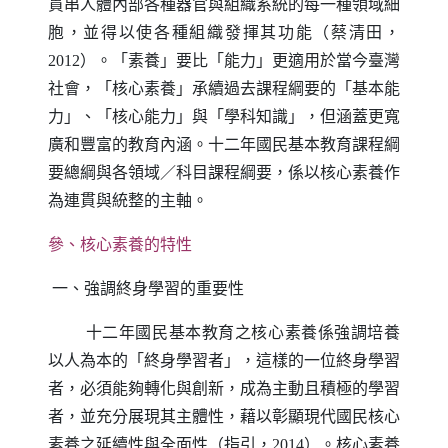
貫串人體內部各種器官與組織系統的每一種領域細
胞，並得以使各種組織發揮其功能（蔡清田，
2012
）。「素養」要比「能力」更適用於當今臺灣
社會，「核心素養」承續過去課程綱要的「基本能
力」、「核心能力」與「學科知識」，但涵蓋更寬
廣和豐富的教育內涵。十二年國民基本教育課程綱
要總綱與各領域
／
科目課程綱要，係以核心素養作
為連貫與統整的主軸。
參、核心素養的特性
一、強調終身學習的重要性
十二年國民基本教育之核心素養係強調培養
以人為本的「終身學習者」，這樣的一位終身學習
者，必須能夠轉化與創新，成為主動且積極的學習
者，並充分展現其主體性，藉以彰顯現代國民核心
素養之延續性與全面性（指引，
2014
）。核心素養