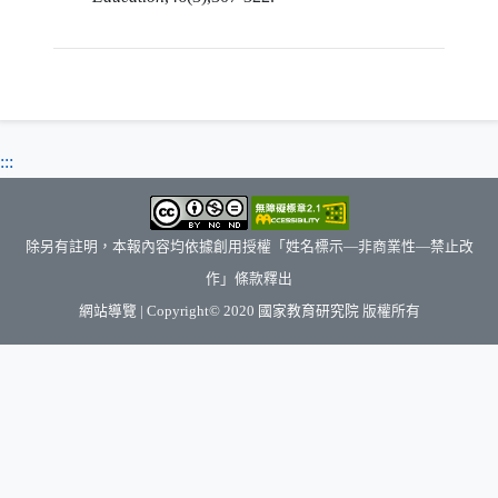
:::
除另有註明，本報內容均依據創用授權「姓名標示—非商業性—禁止改
作」條款釋出
（另開新視窗）
網站導覽
| Copyright© 2020
國家教育研究院
版權所有