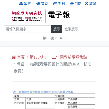
跳到主要內容
:::
導覽
首頁
期刊
訂閱
取消
搜尋
搜尋
進階搜尋
第135期 2016-05
:::
首頁
第135期
十二年國教新課綱焦點
導讀：《課程發展與設計的關鍵DNA：核心
素養》