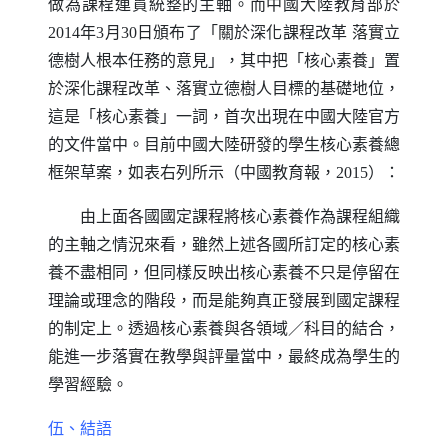
做為課程連貫統整的主軸。而中國大陸教育部於
2014
年
3
月
30
日頒布了「關於深化課程改革
落實立
德樹人根本任務的意見」，其中把「核心素養」置
於深化課程改革、落實立德樹人目標的基礎地位，
這是「核心素養」一詞，首次出現在中國大陸官方
的文件當中。目前中國大陸研發的學生核心素養總
框架草案，如表右列所示（中國教育報，
2015
）：
由上面各國國定課程將核心素養作為課程組織
的主軸之情況來看，雖然上述各國所訂定的核心素
養不盡相同，但同樣反映出核心素養不只是停留在
理論或理念的階段，而是能夠真正發展到國定課程
的制定上。透過核心素養與各領域
／
科目的結合，
能進一步落實在教學與評量當中，最終成為學生的
學習經驗。
伍、結語